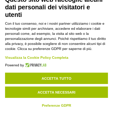
dati personali dei visitatori e
KE012415
utenti
PEROXID ECO Sbiancante non clorante
Ecolabel TN 20KG
Con il tuo consenso, noi e i nostri partner utilizziamo i cookie e
tecnologie simili per archiviare, accedere ed elaborare i dati
personali come, ad esempio, la visita al sito web o la
PIÙ DETTAGLI
personalizzazione degli annunci. Poiché rispettiamo il tuo diritto
alla privacy, è possibile scegliere di non consentire alcuni tipi di
cookie. Clicca su preferenze GDPR per saperne di più.
Visualizza la Cookie Policy Completa
Powered by
ACCETTA TUTTO
ACCETTA NECESSARI
Preferenze GDPR