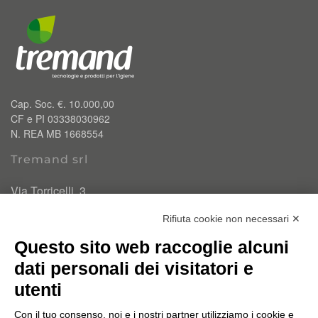
Cap. Soc. €. 10.000,00
CF e PI 03338030962
N. REA MB 1668554
Tremand srl
Via Torricelli, 3
20834 Nova Milanese (MB)
Rifiuta cookie non necessari ✕
T.
0362 334110
Questo sito web raccoglie alcuni
info@tremand.it
Pec:
amministrazione.tremandsrl@pec.it
dati personali dei visitatori e
utenti
Chi siamo
Con il tuo consenso, noi e i nostri partner utilizziamo i cookie e