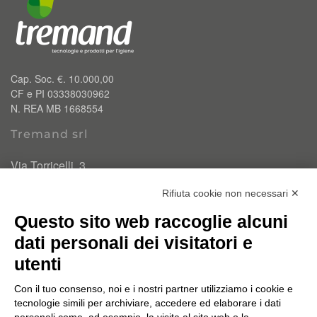
Cap. Soc. €. 10.000,00
CF e PI 03338030962
N. REA MB 1668554
Tremand srl
Via Torricelli, 3
20834 Nova Milanese (MB)
Rifiuta cookie non necessari ✕
T.
0362 334110
Questo sito web raccoglie alcuni
info@tremand.it
Pec:
amministrazione.tremandsrl@pec.it
dati personali dei visitatori e
utenti
Chi siamo
Con il tuo consenso, noi e i nostri partner utilizziamo i cookie e
Un'esperienza e un know-how acquisito nel corso di 35
tecnologie simili per archiviare, accedere ed elaborare i dati
anni di attività ci permette di offrire PRODOTTI E