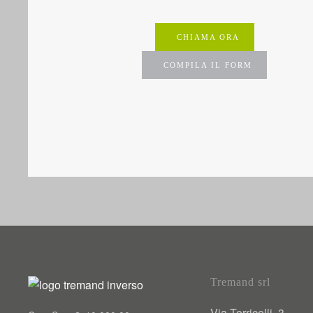
CHIAMA ORA
COMPILA IL FORM
Tremand srl
Via Torricelli, 3