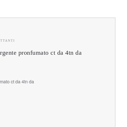
ETTANTI
ente pronfumato ct da 4tn da
ato ct da 4tn da