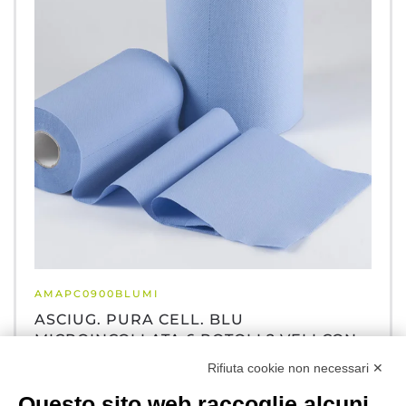
AMAPC0900BLUMI
ASCIUG. PURA CELL. BLU
MICROINCOLLATA 6 ROTOLI 2 VELI CON
PRETAGLIO
Rifiuta cookie non necessari ✕
Questo sito web raccoglie alcuni
PIÙ DETTAGLI