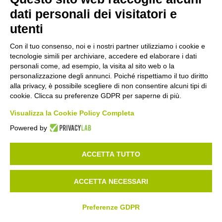
dati personali dei visitatori e
KE012415
utenti
PEROXID ECO Sbiancante non clorante
Ecolabel TN 20KG
Con il tuo consenso, noi e i nostri partner utilizziamo i cookie e
tecnologie simili per archiviare, accedere ed elaborare i dati
personali come, ad esempio, la visita al sito web o la
PIÙ DETTAGLI
personalizzazione degli annunci. Poiché rispettiamo il tuo diritto
alla privacy, è possibile scegliere di non consentire alcuni tipi di
cookie. Clicca su preferenze GDPR per saperne di più.
Visualizza la Cookie Policy Completa
Powered by
ACCETTA TUTTO
ACCETTA NECESSARI
Preferenze GDPR