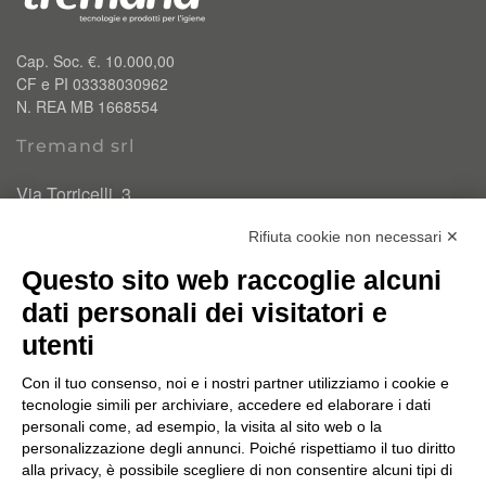
Cap. Soc. €. 10.000,00
CF e PI 03338030962
N. REA MB 1668554
Tremand srl
Via Torricelli, 3
20834 Nova Milanese (MB)
Rifiuta cookie non necessari ✕
T.
0362 334110
Questo sito web raccoglie alcuni
info@tremand.it
Pec:
amministrazione.tremandsrl@pec.it
dati personali dei visitatori e
utenti
Chi siamo
Con il tuo consenso, noi e i nostri partner utilizziamo i cookie e
Un'esperienza e un know-how acquisito nel corso di 35
tecnologie simili per archiviare, accedere ed elaborare i dati
anni di attività ci permette di offrire PRODOTTI E
personali come, ad esempio, la visita al sito web o la
personalizzazione degli annunci. Poiché rispettiamo il tuo diritto
SOLUZIONI MIRATI per ogni tipo di problema.
alla privacy, è possibile scegliere di non consentire alcuni tipi di