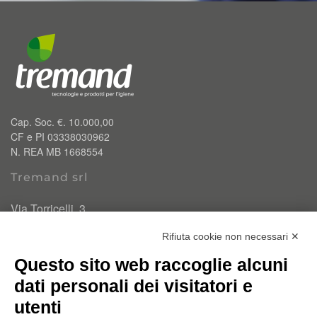
Cap. Soc. €. 10.000,00
CF e PI 03338030962
N. REA MB 1668554
Tremand srl
Via Torricelli, 3
20834 Nova Milanese (MB)
Rifiuta cookie non necessari ✕
T.
0362 334110
Questo sito web raccoglie alcuni
info@tremand.it
Pec:
amministrazione.tremandsrl@pec.it
dati personali dei visitatori e
utenti
Chi siamo