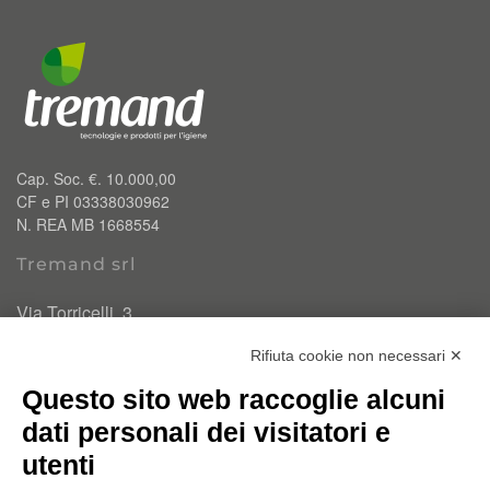
Cap. Soc. €. 10.000,00
CF e PI 03338030962
N. REA MB 1668554
Tremand srl
Via Torricelli, 3
20834 Nova Milanese (MB)
Rifiuta cookie non necessari ✕
T.
0362 334110
Questo sito web raccoglie alcuni
info@tremand.it
Pec:
amministrazione.tremandsrl@pec.it
dati personali dei visitatori e
utenti
Chi siamo