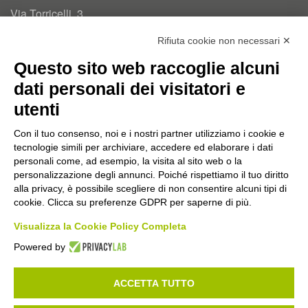
Via Torricelli, 3
20834 Nova Milanese (MB)
Rifiuta cookie non necessari ✕
T.
0362 334110
Questo sito web raccoglie alcuni
info@tremand.it
Pec:
amministrazione.tremandsrl@pec.it
dati personali dei visitatori e
utenti
Chi siamo
Con il tuo consenso, noi e i nostri partner utilizziamo i cookie e
Un'esperienza e un know-how acquisito nel corso di 35
tecnologie simili per archiviare, accedere ed elaborare i dati
anni di attività ci permette di offrire PRODOTTI E
personali come, ad esempio, la visita al sito web o la
personalizzazione degli annunci. Poiché rispettiamo il tuo diritto
SOLUZIONI MIRATI per ogni tipo di problema.
alla privacy, è possibile scegliere di non consentire alcuni tipi di
cookie. Clicca su preferenze GDPR per saperne di più.
Seguici
Visualizza la Cookie Policy Completa
Powered by
ACCETTA TUTTO
PRIVACY POLICY
COOKIE POLICY