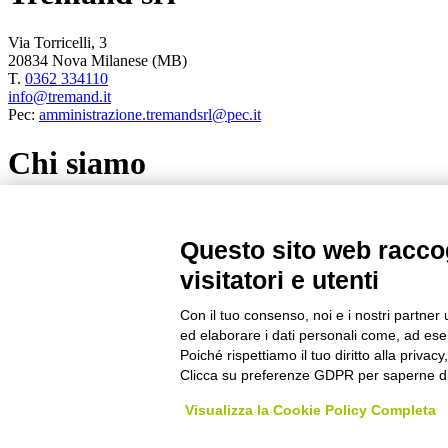
Via Torricelli, 3
20834 Nova Milanese (MB)
T.
0362 334110
info@tremand.it
Pec:
amministrazione.tremandsrl@pec.it
Chi siamo
Un'esperienza e un know-how acquisito nel corso di 35 anni di att
Questo sito web raccog
Seguici
visitatori e utenti
Con il tuo consenso, noi e i nostri partner 
ed elaborare i dati personali come, ad esem
Privacy policy
Poiché rispettiamo il tuo diritto alla privacy
Cookie policy
Clicca su preferenze GDPR per saperne di
Termini e condizioni di vendita
Visualizza la Cookie Policy Completa
©
2026
All rights reserved.
Powered by
Noratech
.