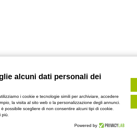
ività ci permette di offrire PRODOTTI E SOLUZIONI MIRATI per ogni t
lie alcuni dati personali dei
utilizziamo i cookie e tecnologie simili per archiviare, accedere
pio, la visita al sito web o la personalizzazione degli annunci.
, è possibile scegliere di non consentire alcuni tipi di cookie.
 più.
Powered by