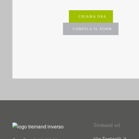
CHIAMA ORA
COMPILA IL FORM
Tremand srl
Via Torricelli, 3