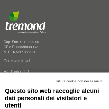
Cap. Soc. €. 10.000,00
CF e PI 03338030962
N. REA MB 1668554
Tremand srl
Via Torricelli, 3
20834 Nova Milanese (MB)
Rifiuta cookie non necessari ✕
T.
0362 334110
Questo sito web raccoglie alcuni
info@tremand.it
Pec:
amministrazione.tremandsrl@pec.it
dati personali dei visitatori e
utenti
Chi siamo