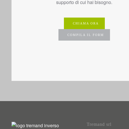
supporto di cui hai bisogno.
CHIAMA ORA
COMPILA IL FORM
Tremand srl