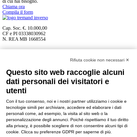
di cui hai bisogno.
Chiama ora
Compila il form
Cap. Soc. €. 10.000,00
CF e PI 03338030962
N. REA MB 1668554
Tremand srl
Rifiuta cookie non necessari ✕
Via Torricelli, 3
Questo sito web raccoglie alcuni
20834 Nova Milanese (MB)
dati personali dei visitatori e
T.
0362 334110
info@tremand.it
utenti
Pec:
amministrazione.tremandsrl@pec.it
Con il tuo consenso, noi e i nostri partner utilizziamo i cookie e
Chi siamo
tecnologie simili per archiviare, accedere ed elaborare i dati
personali come, ad esempio, la visita al sito web o la
personalizzazione degli annunci. Poiché rispettiamo il tuo diritto
Un'esperienza e un know-how acquisito nel corso di 35 anni di
alla privacy, è possibile scegliere di non consentire alcuni tipi di
attività ci permette di offrire PRODOTTI E SOLUZIONI MIRATI
per ogni tipo di problema.
cookie. Clicca su preferenze GDPR per saperne di più.