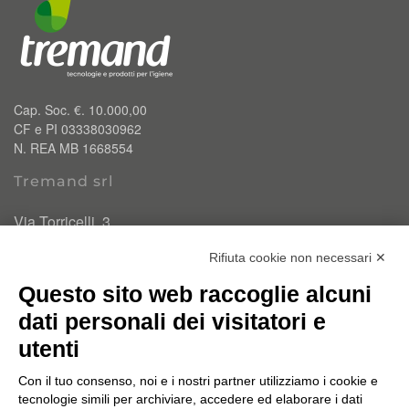
Cap. Soc. €. 10.000,00
CF e PI 03338030962
N. REA MB 1668554
Tremand srl
Via Torricelli, 3
20834 Nova Milanese (MB)
Rifiuta cookie non necessari ✕
T.
0362 334110
Questo sito web raccoglie alcuni
info@tremand.it
Pec:
amministrazione.tremandsrl@pec.it
dati personali dei visitatori e
utenti
Chi siamo
Con il tuo consenso, noi e i nostri partner utilizziamo i cookie e
Un'esperienza e un know-how acquisito nel corso di 35
tecnologie simili per archiviare, accedere ed elaborare i dati