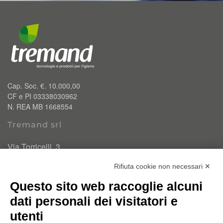
Cap. Soc. €. 10.000,00
CF e PI 03338030962
N. REA MB 1668554
Tremand srl
Via Torricelli, 3
20834 Nova Milanese (MB)
Rifiuta cookie non necessari ✕
T.
0362 334110
Questo sito web raccoglie alcuni
info@tremand.it
Pec:
amministrazione.tremandsrl@pec.it
dati personali dei visitatori e
utenti
Chi siamo