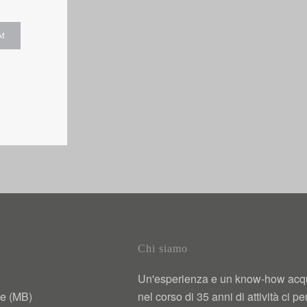
RM
Chi siamo
Un'esperienza e un know-how acqu
e (MB)
nel corso di 35 anni di attività ci pe