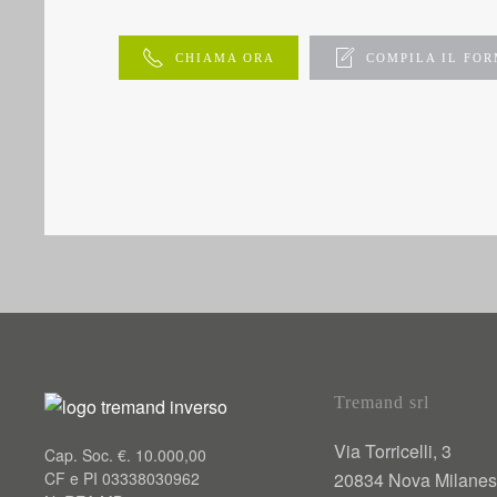
CHIAMA ORA
COMPILA IL FO
Tremand srl
Via Torricelli, 3
Cap. Soc. €. 10.000,00
CF e PI 03338030962
20834 Nova Milanes