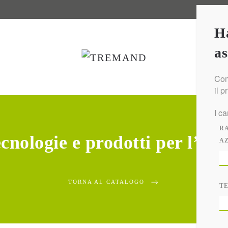
Ha
as
Com
il p
I c
R
cnologie e prodotti per l’igi
A
TORNA AL CATALOGO
T