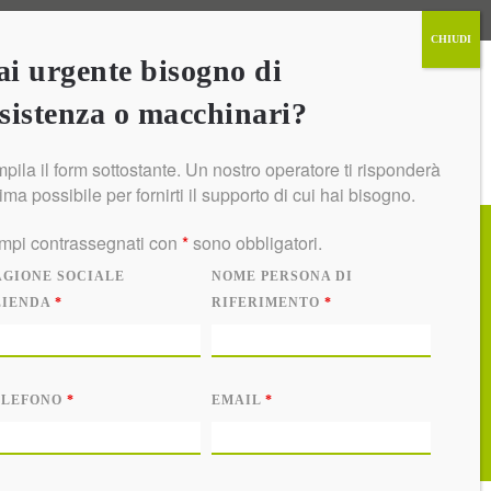
ACCESSO AMMINISTRATORE
ACCESSO UTENTE
i urgente bisogno di
sistenza o macchinari?
CONTATTI
pila il form sottostante. Un nostro operatore ti risponderà
rima possibile per fornirti il supporto di cui hai bisogno.
ampi contrassegnati con
*
sono obbligatori.
AGIONE SOCIALE
NOME PERSONA DI
ene
ZIENDA
*
RIFERIMENTO
*
ELEFONO
*
EMAIL
*