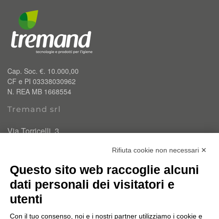
Cap. Soc. €. 10.000,00
CF e PI 03338030962
N. REA MB 1668554
Tremand srl
Via Torricelli, 3
20834 Nova Milanese (MB)
Rifiuta cookie non necessari ✕
T.
0362 334110
Questo sito web raccoglie alcuni
info@tremand.it
Pec:
amministrazione.tremandsrl@pec.it
dati personali dei visitatori e
utenti
Chi siamo
Con il tuo consenso, noi e i nostri partner utilizziamo i cookie e