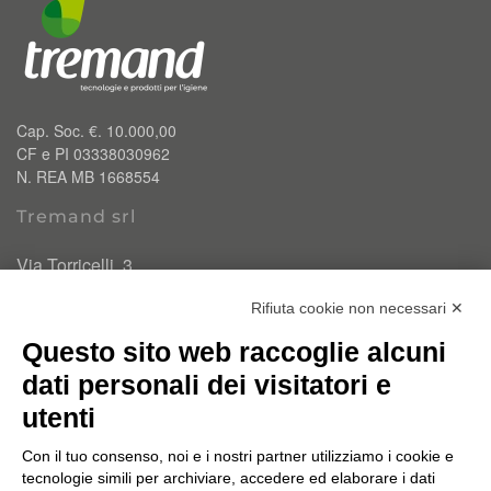
Cap. Soc. €. 10.000,00
CF e PI 03338030962
N. REA MB 1668554
Tremand srl
Via Torricelli, 3
20834 Nova Milanese (MB)
Rifiuta cookie non necessari ✕
T.
0362 334110
Questo sito web raccoglie alcuni
info@tremand.it
Pec:
amministrazione.tremandsrl@pec.it
dati personali dei visitatori e
utenti
Chi siamo
Con il tuo consenso, noi e i nostri partner utilizziamo i cookie e
Un'esperienza e un know-how acquisito nel corso di 35
tecnologie simili per archiviare, accedere ed elaborare i dati